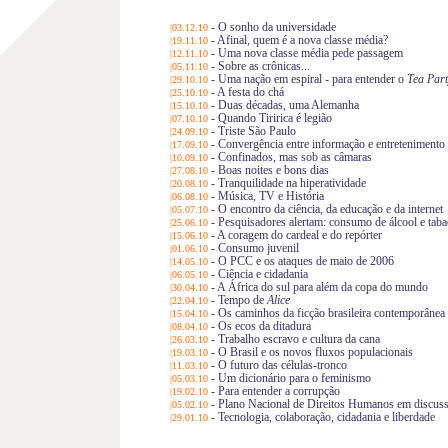
-
O sonho da universidade
|03.12.10
-
Afinal, quem é a nova classe média?
|19.11.10
-
Uma nova classe média pede passagem
|12.11.10
-
Sobre as crônicas...
|05.11.10
-
Uma nação em espiral - para entender o
Tea Part
|29.10.10
-
A festa do chá
|25.10.10
-
Duas décadas, uma Alemanha
|15.10.10
-
Quando Tiririca é legião
|07.10.10
-
Triste São Paulo
|24.09.10
-
Convergência entre informação e entretenimento
|17.09.10
-
Confinados, mas sob as câmaras
|10.09.10
-
Boas noites e bons dias
|27.08.10
-
Tranquilidade na hiperatividade
|20.08.10
-
Música, TV e História
|06.08.10
-
O encontro da ciência, da educação e da internet
|05.07.10
-
Pesquisadores alertam: consumo de álcool e taba
|25.06.10
-
A coragem do cardeal e do repórter
|15.06.10
-
Consumo juvenil
|01.06.10
-
O PCC e os ataques de maio de 2006
|14.05.10
-
Ciência e cidadania
|06.05.10
-
A África do sul para além da copa do mundo
|30.04.10
-
Tempo de
Alice
|22.04.10
-
Os caminhos da ficção brasileira contemporânea
|15.04.10
-
Os ecos da ditadura
|08.04.10
-
Trabalho escravo e cultura da cana
|26.03.10
-
O Brasil e os novos fluxos populacionais
|19.03.10
-
O futuro das células-tronco
|11.03.10
-
Um dicionário para o feminismo
|05.03.10
-
Para entender a corrupção
|19.02.10
-
Plano Nacional de Direitos Humanos em discus
|05.02.10
-
Tecnologia, colaboração, cidadania e liberdade
|29.01.10